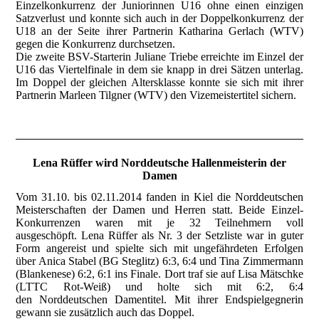
Einzelkonkurrenz der Juniorinnen U16 ohne einen einzigen
Satzverlust und konnte sich auch in der Doppelkonkurrenz der
U18 an der Seite ihrer Partnerin Katharina Gerlach (WTV)
gegen die Konkurrenz durchsetzen.
Die zweite BSV-Starterin Juliane Triebe erreichte im Einzel der
U16 das Viertelfinale in dem sie knapp in drei Sätzen unterlag.
Im Doppel der gleichen Altersklasse konnte sie sich mit ihrer
Partnerin Marleen Tilgner (WTV) den Vizemeistertitel sichern.
Lena Rüffer wird Norddeutsche Hallenmeisterin der
Damen
Vom 31.10. bis 02.11.2014 fanden in Kiel die Norddeutschen
Meisterschaften der Damen und Herren statt. Beide Einzel-
Konkurrenzen waren mit je 32 Teilnehmern voll
ausgeschöpft. Lena Rüffer als Nr. 3 der Setzliste war in guter
Form angereist und spielte sich mit ungefährdeten Erfolgen
über Anica Stabel (BG Steglitz) 6:3, 6:4 und Tina Zimmermann
(Blankenese) 6:2, 6:1 ins Finale. Dort traf sie auf Lisa Mätschke
(LTTC Rot-Weiß) und holte sich mit 6:2, 6:4
den Norddeutschen Damentitel. Mit ihrer Endspielgegnerin
gewann sie zusätzlich auch das Doppel.