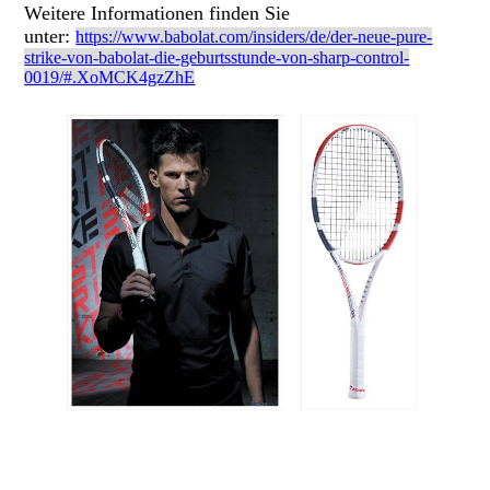
Weitere Informationen finden Sie
unter:
https://www.babolat.com/insiders/de/der-neue-pure-
strike-von-babolat-die-geburtsstunde-von-sharp-control-
0019/#.XoMCK4gzZhE