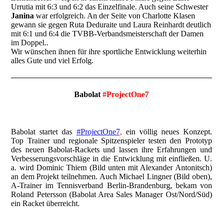
Urrutia mit 6:3 und 6:2 das Einzelfinale. Auch seine Schwester
Janina
war erfolgreich. An der Seite von Charlotte Klasen
gewann sie gegen
Ruta Deduraite und Laura Reinhardt deutlich
mit 6:1 und 6:4 die TVBB-Verbandsmeisterschaft der Damen
im Doppel..
Wir wünschen ihnen für ihre sportliche Entwicklung weiterhin
alles Gute und viel Erfolg.
Babolat
#ProjectOne7
Babolat startet das
#ProjectOne7
,
ein völlig neues Konzept.
Top Trainer und regionale Spitzenspieler testen den Prototyp
des neuen Babolat-Rackets und lassen ihre Erfahrungen und
Verbesserungsvorschläge in die Entwicklung mit einfließen. U.
a. wird Dominic Thiem (Bild unten mit Alexander Antonitsch)
an dem Projekt teilnehmen. Auch Michael Lingner (Bild oben),
A-Trainer im Tennisverband Berlin-Brandenburg, bekam von
Roland Petersson (Babolat Area Sales Manager Ost/Nord/Süd)
ein Racket überreicht.